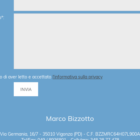
*:
o di aver letto e accettato
l'informativa sulla privacy
Marco Bizzotto
Via Germania, 16/7 - 35010 Vigonza (PD) - C.F. BZZMRC64H07L900A
Tel/Fax: 049 / 8936801 - Cellulare: 348 28 77 478