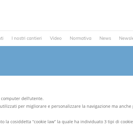
ti
I nostri cantieri
Video
Normativa
News
Newsle
al computer dell’utente.
tilizzati per migliorare e personalizzare la navigazione ma anche 
o la cosiddetta “cookie law” la quale ha individuato 3 tipi di cookie