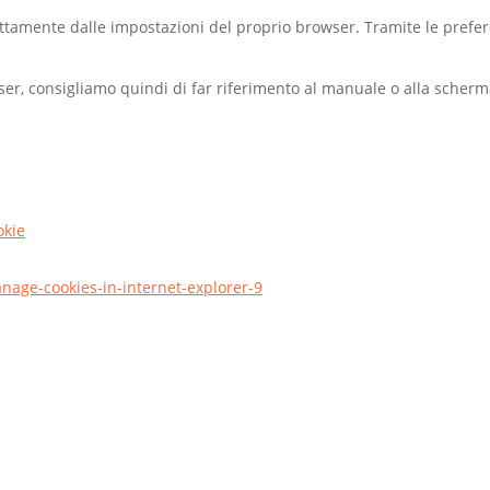
rettamente dalle impostazioni del proprio browser. Tramite le prefe
ser, consigliamo quindi di far riferimento al manuale o alla scherm
okie
nage-cookies-in-internet-explorer-9