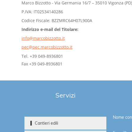
Marco Bizzotto - Via Germania 16/7 – 35010 Vigonza (PD) 
P.IVA: IT02534140286
Codice Fiscale: BZZMRC64H07L900A
Indirizzo e-mail del Titolare:
info@marcobizzotto.it
pec@pec.marcobizzotto.it
Tel. +39 049-8936801
Fax +39 049-8936801
Servizi
Nome cont
Cantieri edili