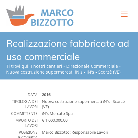
Home
Realizzazione fabbricato ad
Chi siamo
uso commerciale
Servizi
Ti trovi qui:
I nostri cantieri
-
Direzionale Commerciale
-
Nuova costruzione supermercati iN's
-
iN's - Scorzè (VE)
Processi
Strumenti
DATA
2016
I nostri cantieri
TIPOLOGIA DEI
Nuova costruzione supermercati iN's - Scorzè
Video
LAVORI
(VE)
COMMITTENTE
iN's Mercato Spa
Normativa
IMPORTO DEI
€ 1.000.000,00
LAVORI
News
POSIZIONE
Marco Bizzotto: Responsabile Lavori
RICOPERTA