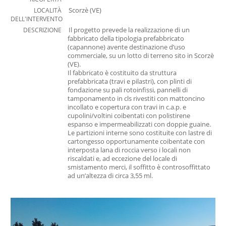
Newsletter
LOCALITÀ
Scorzè (VE)
DELL'INTERVENTO
Contatti
DESCRIZIONE
Il progetto prevede la realizzazione di un
fabbricato della tipologia prefabbricato
Mostra versione desktop
(capannone) avente destinazione d’uso
commerciale, su un lotto di terreno sito in Scorzè
(VE).
Il fabbricato è costituito da struttura
prefabbricata (travi e pilastri), con plinti di
fondazione su pali rotoinfissi, pannelli di
tamponamento in cls rivestiti con mattoncino
incollato e copertura con travi in c.a.p. e
cupolini/voltini coibentati con polistirene
espanso e impermeabilizzati con doppie guaine.
Le partizioni interne sono costituite con lastre di
cartongesso opportunamente coibentate con
interposta lana di roccia verso i locali non
riscaldati e, ad eccezione del locale di
smistamento merci, il soffitto è controsoffittato
ad un’altezza di circa 3,55 ml.