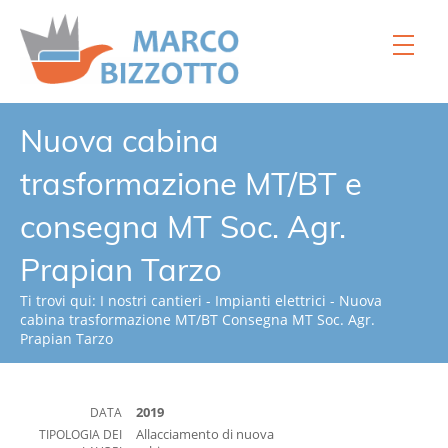
Home
Nuova cabina
Chi siamo
trasformazione MT/BT e
Servizi
consegna MT Soc. Agr.
Processi
Prapian Tarzo
Strumenti
Ti trovi qui:
I nostri cantieri
-
Impianti elettrici
-
Nuova
I nostri cantieri
cabina trasformazione MT/BT Consegna MT Soc. Agr.
Prapian Tarzo
Video
Normativa
DATA
2019
News
TIPOLOGIA DEI
Allacciamento di nuova