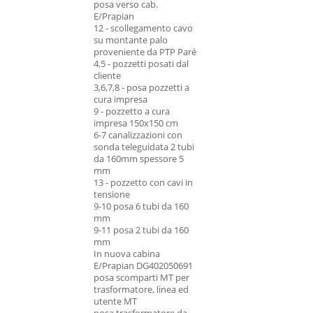
posa verso cab.
E/Prapian
12 - scollegamento cavo
su montante palo
proveniente da PTP Paré
4,5 - pozzetti posati dal
cliente
3,6,7,8 - posa pozzetti a
cura impresa
9 - pozzetto a cura
impresa 150x150 cm
6-7 canalizzazioni con
sonda teleguidata 2 tubi
da 160mm spessore 5
mm
13 - pozzetto con cavi in
tensione
9-10 posa 6 tubi da 160
mm
9-11 posa 2 tubi da 160
mm
In nuova cabina
E/Prapian DG402050691
posa scomparti MT per
trasformatore, linea ed
utente MT