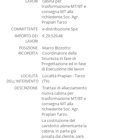
LAVORI
cabina per
Newsletter
trasformazione MT/BT e
consegna MT alla
Contatti
richiedente Soc. Agr.
Prapian Tarzo
Mostra versione desktop
COMMITTENTE
e-distribuzione Spa
IMPORTO DEI
€ 29.529,48
LAVORI
POSIZIONE
Marco Bizzotto:
RICOPERTA
Coordinatore della
Sicurezza in fase di
Progettazione ed in fase
di Esecuzione dei lavori
LOCALITÀ
Località Prapian - Tarzo
DELL'INTERVENTO
(TV)
DESCRIZIONE
Trattasi di allacciamento
nuova cabina per
trasformazione MT/BT e
consegna MT alla
richiedente Soc. Agr.
Prapian Tarzo.
La costruzione del
cavidotto alimentante la
cabina, in parte già
posata dal cliente, sarà