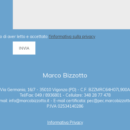
o di aver letto e accettato
l'informativa sulla privacy
Marco Bizzotto
Via Germania, 16/7 - 35010 Vigonza (PD) - C.F. BZZMRC64H07L900A
Tel/Fax: 049 / 8936801 - Cellulare: 348 28 77 478
mail: info@marcobizzotto.it - E-mail certificata: pec@pec.marcobizzotto
P.IVA 02534140286
Informativa Privacy