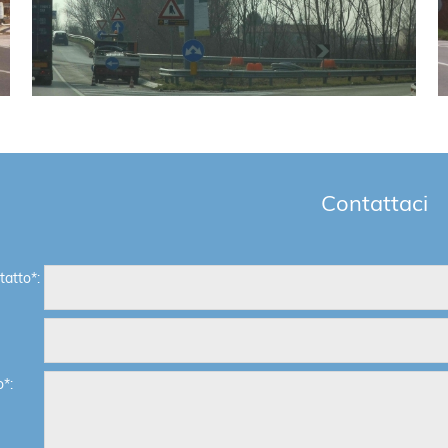
Contattaci
atto*:
*: