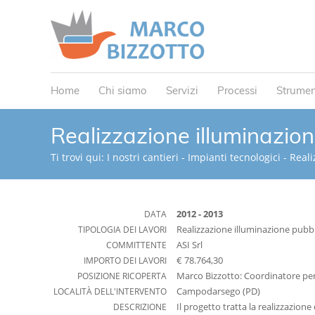
Home
Chi siamo
Servizi
Processi
Strumen
Realizzazione illuminazio
Ti trovi qui:
I nostri cantieri
-
Impianti tecnologici
-
Reali
DATA
2012 - 2013
TIPOLOGIA DEI LAVORI
Realizzazione illuminazione pubbl
COMMITTENTE
ASI Srl
IMPORTO DEI LAVORI
€ 78.764,30
POSIZIONE RICOPERTA
Marco Bizzotto: Coordinatore per 
LOCALITÀ DELL'INTERVENTO
Campodarsego (PD)
DESCRIZIONE
Il progetto tratta la realizzazion