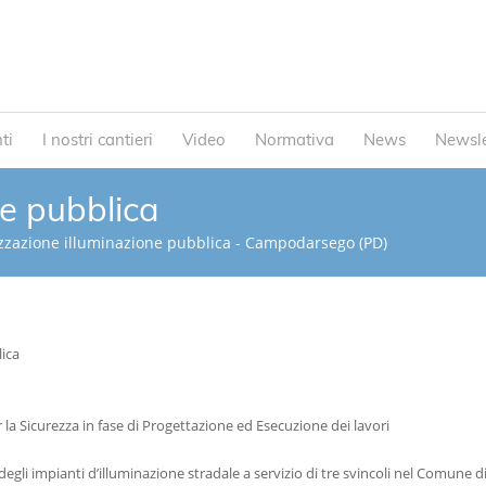
ti
I nostri cantieri
Video
Normativa
News
Newsle
ne pubblica
zzazione illuminazione pubblica - Campodarsego (PD)
ica
la Sicurezza in fase di Progettazione ed Esecuzione dei lavori
e degli impianti d’illuminazione stradale a servizio di tre svincoli nel Comune