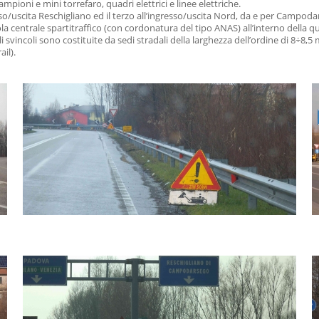
lampioni e mini torrefaro, quadri elettrici e linee elettriche.
resso/uscita Reschigliano ed il terzo all’ingresso/uscita Nord, da e per Campod
 centrale spartitraffico (con cordonatura del tipo ANAS) all’interno della qual
li svincoli sono costituite da sedi stradali della larghezza dell’ordine di 8÷8
ail).