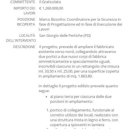
Newsletter
COMMITTENTE
Il Graticolato
IMPORTO DEI
€ 1.260.000,00
Contatti
LAVORI
POSIZIONE
Marco Bizzotto: Coordinatore per la Sicurezza in
RICOPERTA
fase di Progettazione ed in fase di Esecuzione dei
Mostra versione desktop
Lavori
LOCALITÀ
San Giorgio delle Pertiche (PD)
DELL'INTERVENTO
DESCRIZIONE
Il progetto, prevede di ampliare il fabbricato
esistente verso nord, collegandolo attraverso
due portici a due nuovi corpi di fabbrica
simmetricamente e specularmente uguali,
inscrivibili ciascuno in un rettangolo che misura
ml. 33,50 x ml. 25,00, per una superficie coperta
in ampliamento di mq. 1.883,80.
In dettaglio il progetto edilizio prevede quanto
segue:
al piano terra per ciascuna delle due
porzioni in ampliamento:
portico di collegamento, funzionale al
corretto utilizzo dei locali, realizzato con
una struttura mista in legno e ferro, con
copertura a spioventi in lamiera