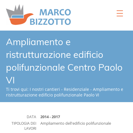
Home
Ampliamento e
Chi siamo
ristrutturazione edificio
Servizi
polifunzionale Centro Paolo
Processi
VI
Strumenti
Ti trovi qui:
I nostri cantieri
-
Residenziale
-
Ampliamento e
I nostri cantieri
ristrutturazione edificio polifunzionale Paolo VI
Video
Normativa
DATA
2014 - 2017
TIPOLOGIA DEI
Ampliamento dell'edificio polifunzionale
News
LAVORI