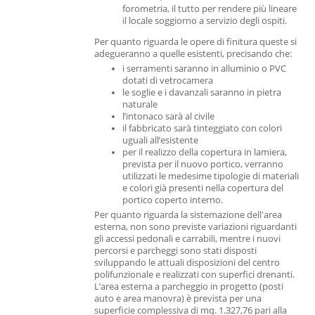
forometria, il tutto per rendere più lineare
il locale soggiorno a servizio degli ospiti.
Per quanto riguarda le opere di finitura queste si
adegueranno a quelle esistenti, precisando che:
i serramenti saranno in alluminio o PVC
dotati di vetrocamera
le soglie e i davanzali saranno in pietra
naturale
l’intonaco sarà al civile
il fabbricato sarà tinteggiato con colori
uguali all’esistente
per il realizzo della copertura in lamiera,
prevista per il nuovo portico, verranno
utilizzati le medesime tipologie di materiali
e colori già presenti nella copertura del
portico coperto interno.
Per quanto riguarda la sistemazione dell'area
esterna, non sono previste variazioni riguardanti
gli accessi pedonali e carrabili, mentre i nuovi
percorsi e parcheggi sono stati disposti
sviluppando le attuali disposizioni del centro
polifunzionale e realizzati con superfici drenanti.
L’area esterna a parcheggio in progetto (posti
auto e area manovra) è prevista per una
superficie complessiva di mq. 1.327,76 pari alla