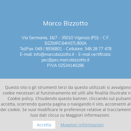
Marco Bizzotto
Via Germania, 16/7 - 35010 Vigonza (PD) - C.F.
BZZMRC64H07L900A
Tel/Fax: 049 / 8936801 - Cellulare: 348 28 77 478
E-mail: info@marcobizzotto.it - E-mail certificata:
pec@pec.marcobizzotto.it
P.IVA 02534140286
Informativa Privacy
Questo sito o gli strumenti terzi da questo utilizzati si avvalgono
cookie necessari al funzionamento ed utili alle finalità illustrate n
Cookie policy. Chiudendo questo banner, cliccando sul pulsant
accetta, scorrendo questa pagina o navigando il sito, acconsenti al
dei cookie. Se vuoi modificare le preferenze relative al tracciament
tuoi dati clicca su Maggiori informazioni.
Accetta
Maggiori informazioni
Realizzato da w-easy