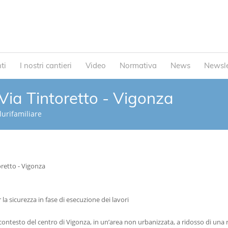
ti
I nostri cantieri
Video
Normativa
News
Newsle
 Via Tintoretto - Vigonza
urifamiliare
oretto - Vigonza
a sicurezza in fase di esecuzione dei lavori
del contesto del centro di Vigonza, in un’area non urbanizzata, a ridosso di una