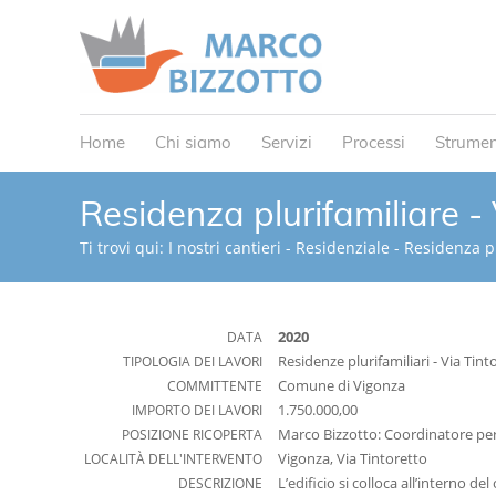
Home
Chi siamo
Servizi
Processi
Strumen
Residenza plurifamiliare -
Ti trovi qui:
I nostri cantieri
-
Residenziale
-
Residenza pl
DATA
2020
TIPOLOGIA DEI LAVORI
Residenze plurifamiliari - Via Tint
COMMITTENTE
Comune di Vigonza
IMPORTO DEI LAVORI
1.750.000,00
POSIZIONE RICOPERTA
Marco Bizzotto: Coordinatore per l
LOCALITÀ DELL'INTERVENTO
Vigonza, Via Tintoretto
DESCRIZIONE
L’edificio si colloca all’interno 