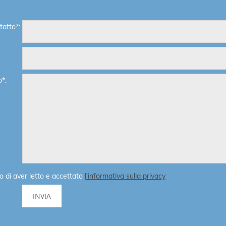
atto*:
*:
o di aver letto e accettato
l'informativa sulla privacy