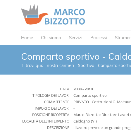
Home
Chi siamo
Servizi
Processi
Strumen
Comparto sportivo - Cald
Ti trovi qui:
I nostri cantieri
-
Sportivo
-
Comparto sporti
DATA
2008 - 2010
TIPOLOGIA DEI LAVORI
Comparto sportivo
COMMITTENTE
PRIVATO - Costruzioni G. Maltauro
IMPORTO DEI LAVORI
-
POSIZIONE RICOPERTA
Marco Bizzotto: Direttore Lavori 
LOCALITÀ DELL'INTERVENTO
Caldogno (VI)
DESCRIZIONE
Il lavoro prevede un grande proget