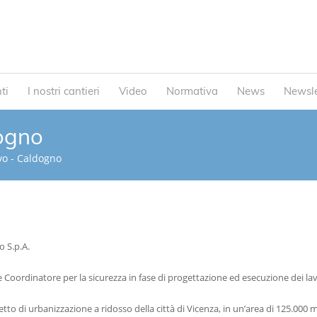
ti
I nostri cantieri
Video
Normativa
News
Newsle
ogno
vo - Caldogno
 S.p.A.
e Coordinatore per la sicurezza in fase di progettazione ed esecuzione dei lav
to di urbanizzazione a ridosso della città di Vicenza, in un’area di 125.000 mq