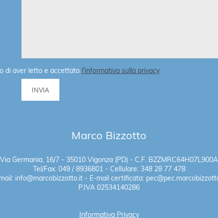
o di aver letto e accettato
l'informativa sulla privacy
Marco Bizzotto
Via Germania, 16/7 - 35010 Vigonza (PD) - C.F. BZZMRC64H07L900A
Tel/Fax: 049 / 8936801 - Cellulare: 348 28 77 478
mail: info@marcobizzotto.it - E-mail certificata: pec@pec.marcobizzotto
P.IVA 02534140286
Informativa Privacy