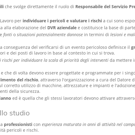
ili
che svolge direttamente il ruolo di
Responsabile del Servizio P
i Lavoro per
individuare i pericoli e valutare i rischi
a cui sono espos
ta alla elaborazione del
DVR aziendale
e costituisce la base di par
le
fonti
o
situazioni potenzialmente dannose
in termini di
lesioni e mal
 conseguenza del verificarsi di un evento pericoloso definisce il
g
i e dei posti di lavoro in base al contesto in cui si trova.
ischi per individuare la scala di priorità degli interventi
da mettere in
 e che di volta devono essere progettate e programmate per i singol
dimento del rischio
, attraverso l'organizzazione a cura del Datore d
ul corretto utilizzo di macchine, attrezzature e impianti e l'adozion
enti della sicurezza.
 danno
ed è quella che gli stessi lavoratori devono attivare attraverso
llo studio
 da
professionisti
con
esperienza maturata in anni di attività nel camp
à pericoli e rischi.