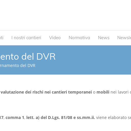
ti
I nostri cantieri
Video
Normativa
News
Newsle
mento del DVR
ornamento del DVR
valutazione dei rischi nei cantieri temporanei
o
mobili
nei lavori
17
,
comma 1
,
lett. a) del D.Lgs. 81/08 e ss.mm.ii.
viene elaborato sec