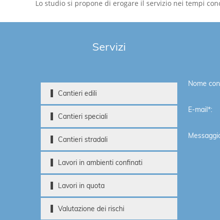
Lo studio si propone di erogare il servizio nei tempi c
Servizi
Nome cont
Cantieri edili
E-mail*:
Cantieri speciali
Messaggio
Cantieri stradali
Lavori in ambienti confinati
Lavori in quota
Valutazione dei rischi