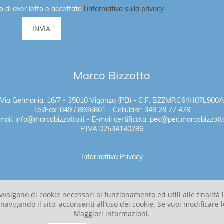
o di aver letto e accettato
l'informativa sulla privacy
Marco Bizzotto
Via Germania, 16/7 - 35010 Vigonza (PD) - C.F. BZZMRC64H07L900A
Tel/Fax: 049 / 8936801 - Cellulare: 348 28 77 478
mail: info@marcobizzotto.it - E-mail certificata: pec@pec.marcobizzotto
P.IVA 02534140286
Informativa Privacy
 avvalgono di cookie necessari al funzionamento ed utili alle finalit
vigando il sito, acconsenti all’uso dei cookie. Se vuoi modificare l
Maggiori informazioni.