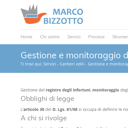
Home
Chi siamo
Servizi
Processi
Strumen
Gestione e monitoraggio de
Ti trovi qui:
Servizi
-
Cantieri edili
-
Gestione e monitorag
Gestione del
registro degli infortuni
,
monitoraggio
degl
Obblighi di legge
L'
articolo 30
del
D. Lgs. 81/08
si occupa di definire le n
A chi si rivolge