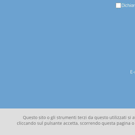
Dichiar
E-
Questo sito o gli strumenti terzi da questo utilizzati si
cliccando sul pulsante accetta, scorrendo questa pagina o na