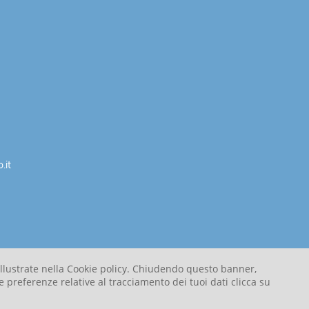
.it
à illustrate nella Cookie policy. Chiudendo questo banner,
e preferenze relative al tracciamento dei tuoi dati clicca su