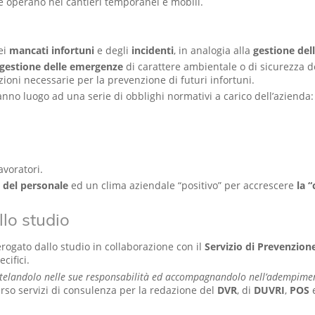
e operano nei cantieri temporanei e mobili.
ei
mancati infortuni
e degli
incidenti
, in analogia alla
gestione del
gestione delle emergenze
di carattere ambientale o di sicurezza de
azioni necessarie per la prevenzione di futuri infortuni.
anno luogo ad una serie di obblighi normativi a carico dell’azienda:
avoratori.
del personale
ed un clima aziendale “positivo” per accrescere
la “
llo studio
erogato dallo studio in collaborazione con il
Servizio di Prevenzion
cifici.
telandolo nelle sue responsabilità ed accompagnandolo nell’adempiment
erso servizi di consulenza per la redazione del
DVR
, di
DUVRI
,
POS