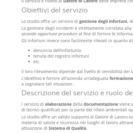
Il servizio è rivolto al
Datore di Lavoro
delle Imprese ch
Obiettivi del servizio
Lo studio offre un servizio di
gestione degli infortuni,
d
La gestione degli incidenti è strettamente correlata alla
secondo opportune procedure
al fine di fornire le inform
Gli infortuni invece sono facilmente rilevati in quanto d
denuncia dell’infortunio
tenuta del registro infortuni
etc.
il loro rilevamento dipende dal livello di sensibilità dei l
L'obiettivo è fornire all'azienda un’adeguata
formazione 
a segnalare tali situazioni .
Descrizione del servizio e ruolo de
l servizio di
elaborazione
della
documentazione
viene 
di tecnici qualificati per la parte dei rilievi ambientali spe
Lo studio offre un valido supporto al Datore di Lavoro
tu
materia di salute e sicurezza nei luoghi di lavoro attrav
attuazione di
Sistema di Qualità
.