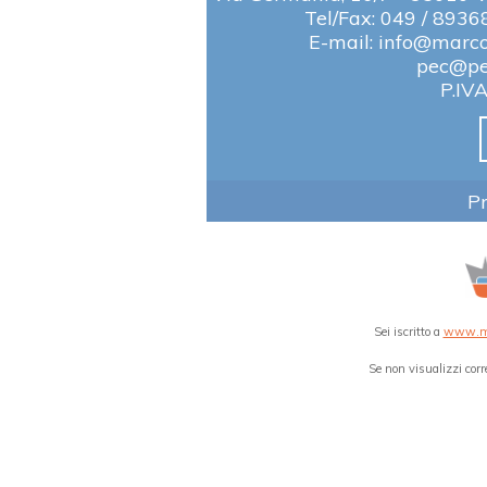
Tel/Fax: 049 / 8936
E-mail: info@marcob
pec@pec
P.IV
Pr
Sei iscritto a
www.mar
Se non visualizzi co